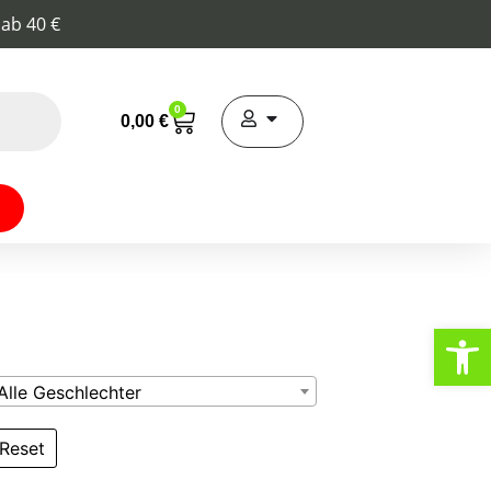
 ab 40 €
0
0,00
€
Werkzeugl
Alle Geschlechter
Reset