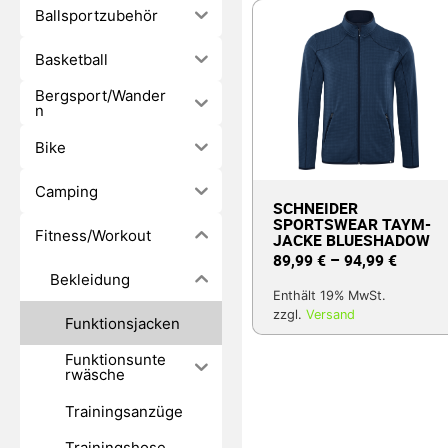
Ballsportzubehör
Basketball
Bergsport/Wander
n
Bike
Camping
SCHNEIDER
SPORTSWEAR TAYM-
Fitness/Workout
JACKE BLUESHADOW
89,99
€
–
94,99
€
Bekleidung
Enthält 19% MwSt.
zzgl.
Versand
Funktionsjacken
Funktionsunte
rwäsche
Trainingsanzüge
Trainingshose