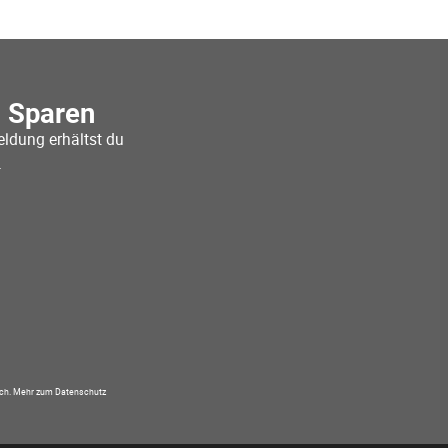
o Sparen
ldung erhältst du
.
ich.
Mehr zum Datenschutz