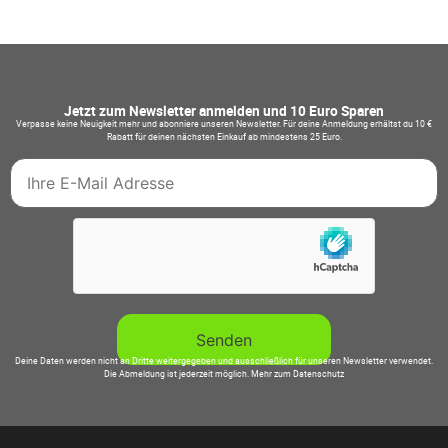
Jetzt zum Newsletter anmelden und 10 Euro Sparen
Verpasse keine Neuigkeit mehr und abonniere unseren Newsletter. Für deine Anmeldung erhältst du 10 €
Rabatt für deinen nächsten Einkauf ab mindestens 25 Euro.
Deine Daten werden nicht an Dritte weitergegeben und ausschließlich für unseren Newsletter verwendet.
Die Abmeldung ist jederzeit möglich.
Mehr zum Datenschutz