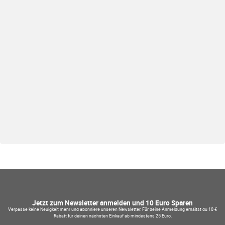
Jetzt zum Newsletter anmelden und 10 Euro Sparen
Verpasse keine Neuigkeit mehr und abonniere unseren Newsletter. Für deine Anmeldung erhältst du 10 €
Rabatt für deinen nächsten Einkauf ab mindestens 25 Euro.