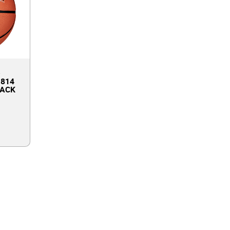
 814
LACK