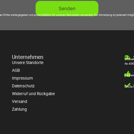
an Dritte weitergegeben und ausschließlich für unseren Newsletter verwendet. Die Abmeldung ist jederzeit mögl
Unternehmen
Wir bie
Unsere Standorte
Ab 40€
AGB
Für dei
Impressum
Datenschutz
Große A
Widerruf und Rückgabe
Versand
Zahlung