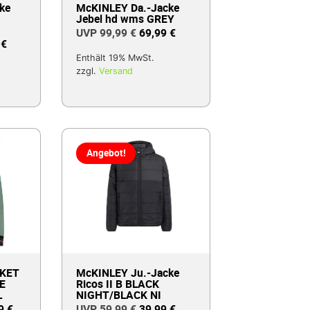
ke
McKINLEY Da.-Jacke
Jebel hd wms GREY
99,99
€
69,99
€
9
€
Enthält 19% MwSt.
zzgl.
Versand
Angebot!
KET
McKINLEY Ju.-Jacke
E
Ricos II B BLACK
L
NIGHT/BLACK NI
99
€
59,99
€
39,99
€