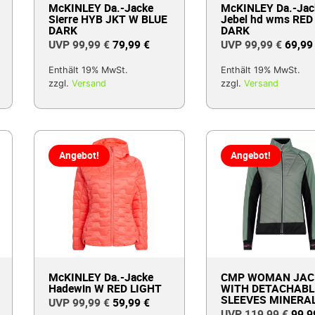
McKINLEY Da.-Jacke
McKINLEY Da.-Jac
Sierre HYB JKT W BLUE
Jebel hd wms RED
DARK
DARK
99,99
€
79,99
€
99,99
€
69,9
Enthält 19% MwSt.
Enthält 19% MwSt.
zzgl.
Versand
zzgl.
Versand
Angebot!
Angebot!
McKINLEY Da.-Jacke
CMP WOMAN JAC
Hadewin W RED LIGHT
WITH DETACHABL
SLEEVES MINERA
99,99
€
59,99
€
119,99
€
99,