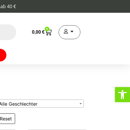
 ab 40 €
0
0,00
€
Werkzeugl
Alle Geschlechter
Reset