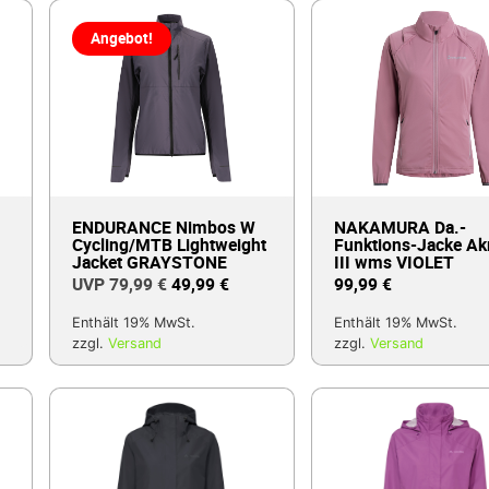
Angebot!
ENDURANCE Nimbos W
NAKAMURA Da.-
Cycling/MTB Lightweight
Funktions-Jacke Ak
Jacket GRAYSTONE
III wms VIOLET
79,99
€
49,99
€
99,99
€
Enthält 19% MwSt.
Enthält 19% MwSt.
zzgl.
Versand
zzgl.
Versand