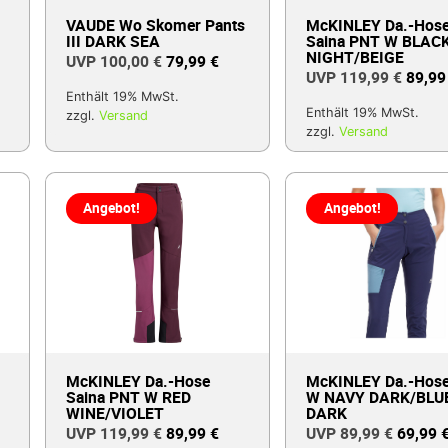
VAUDE Wo Skomer Pants
McKINLEY Da.-Hos
III DARK SEA
Saina PNT W BLAC
NIGHT/BEIGE
100,00
€
79,99
€
119,99
€
89,9
Enthält 19% MwSt.
Enthält 19% MwSt.
zzgl.
Versand
zzgl.
Versand
Angebot!
Angebot!
McKINLEY Da.-Hose
McKINLEY Da.-Hose
Saina PNT W RED
W NAVY DARK/BLU
WINE/VIOLET
DARK
119,99
€
89,99
€
89,99
€
69,99