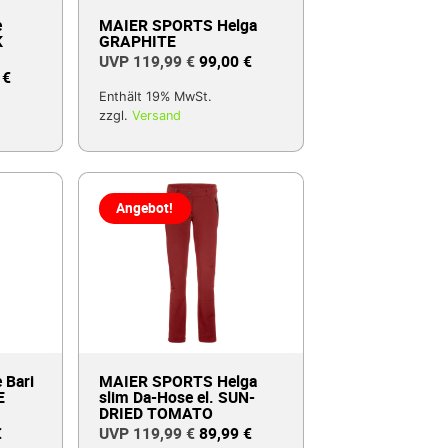
e
MAIER SPORTS Helga
K
GRAPHITE
119,99
€
99,00
€
9
€
Enthält 19% MwSt.
zzgl.
Versand
Angebot!
 Bari
MAIER SPORTS Helga
E
slim Da-Hose el. SUN-
DRIED TOMATO
€
119,99
€
89,99
€