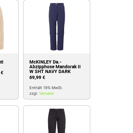
ti
McKINLEY Da.-
Abzipphose Mandorak II
W SHT NAVY DARK
9
€
69,99
€
Enthält 19% MwSt.
zzgl.
Versand