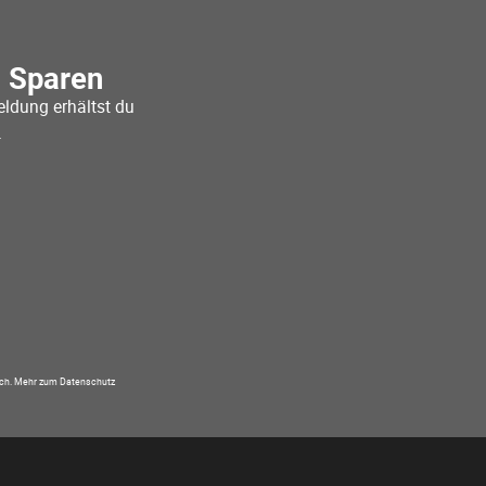
o Sparen
ldung erhältst du
.
ich.
Mehr zum Datenschutz