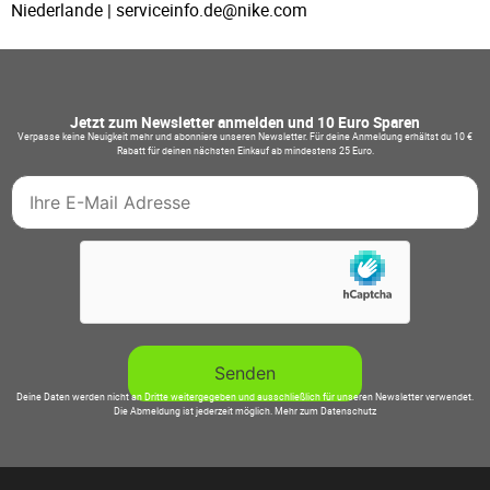
Niederlande | serviceinfo.de@nike.com
Jetzt zum Newsletter anmelden und 10 Euro Sparen
Verpasse keine Neuigkeit mehr und abonniere unseren Newsletter. Für deine Anmeldung erhältst du 10 €
Rabatt für deinen nächsten Einkauf ab mindestens 25 Euro.
Deine Daten werden nicht an Dritte weitergegeben und ausschließlich für unseren Newsletter verwendet.
Die Abmeldung ist jederzeit möglich.
Mehr zum Datenschutz