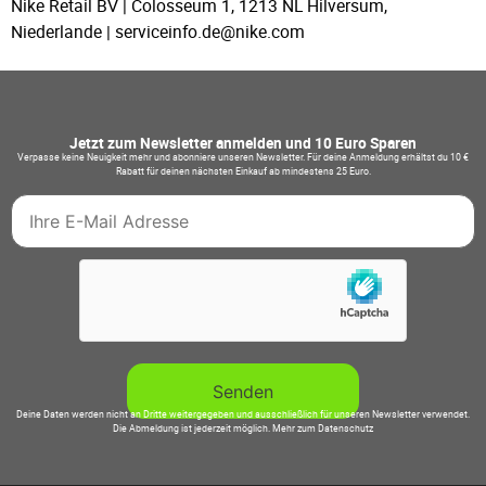
Nike Retail BV | Colosseum 1, 1213 NL Hilversum,
Niederlande | serviceinfo.de@nike.com
Jetzt zum Newsletter anmelden und 10 Euro Sparen
Verpasse keine Neuigkeit mehr und abonniere unseren Newsletter. Für deine Anmeldung erhältst du 10 €
Rabatt für deinen nächsten Einkauf ab mindestens 25 Euro.
Deine Daten werden nicht an Dritte weitergegeben und ausschließlich für unseren Newsletter verwendet.
Die Abmeldung ist jederzeit möglich.
Mehr zum Datenschutz