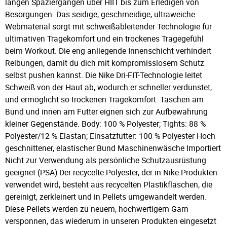
langen Spaziergängen über HIIT bis zum Erledigen von
Besorgungen. Das seidige, geschmeidige, ultraweiche
Webmaterial sorgt mit schweißableitender Technologie für
ultimativen Tragekomfort und ein trockenes Tragegefühl
beim Workout. Die eng anliegende Innenschicht verhindert
Reibungen, damit du dich mit kompromisslosem Schutz
selbst pushen kannst. Die Nike Dri-FIT-Technologie leitet
Schweiß von der Haut ab, wodurch er schneller verdunstet,
und ermöglicht so trockenen Tragekomfort. Taschen am
Bund und innen am Futter eignen sich zur Aufbewahrung
kleiner Gegenstände. Body: 100 % Polyester; Tights: 88 %
Polyester/12 % Elastan; Einsatzfutter: 100 % Polyester Hoch
geschnittener, elastischer Bund Maschinenwäsche Importiert
Nicht zur Verwendung als persönliche Schutzausrüstung
geeignet (PSA) Der recycelte Polyester, der in Nike Produkten
verwendet wird, besteht aus recycelten Plastikflaschen, die
gereinigt, zerkleinert und in Pellets umgewandelt werden.
Diese Pellets werden zu neuem, hochwertigem Garn
versponnen, das wiederum in unseren Produkten eingesetzt