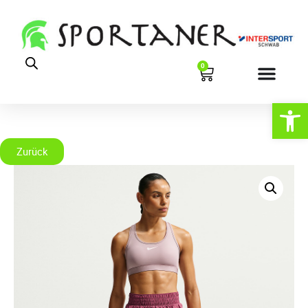
0
Werkzeugl
Zurück