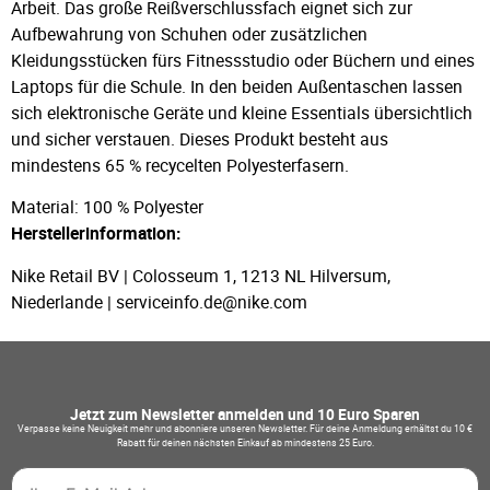
Arbeit. Das große Reißverschlussfach eignet sich zur
Aufbewahrung von Schuhen oder zusätzlichen
Kleidungsstücken fürs Fitnessstudio oder Büchern und eines
Laptops für die Schule. In den beiden Außentaschen lassen
sich elektronische Geräte und kleine Essentials übersichtlich
und sicher verstauen. Dieses Produkt besteht aus
mindestens 65 % recycelten Polyesterfasern.
Material: 100 % Polyester
Herstellerinformation:
Nike Retail BV | Colosseum 1, 1213 NL Hilversum,
Niederlande | serviceinfo.de@nike.com
Jetzt zum Newsletter anmelden und 10 Euro Sparen
Verpasse keine Neuigkeit mehr und abonniere unseren Newsletter. Für deine Anmeldung erhältst du 10 €
Rabatt für deinen nächsten Einkauf ab mindestens 25 Euro.