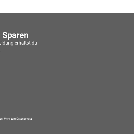
o Sparen
ldung erhältst du
.
ich.
Mehr zum Datenschutz