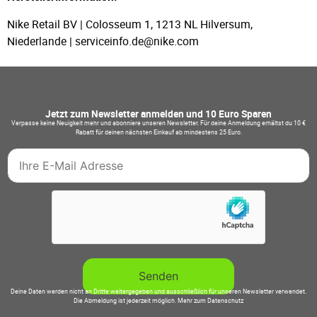
Nike Retail BV | Colosseum 1, 1213 NL Hilversum,
Niederlande | serviceinfo.de@nike.com
Jetzt zum Newsletter anmelden und 10 Euro Sparen
Verpasse keine Neuigkeit mehr und abonniere unseren Newsletter. Für deine Anmeldung erhältst du 10 €
Rabatt für deinen nächsten Einkauf ab mindestens 25 Euro.
Deine Daten werden nicht an Dritte weitergegeben und ausschließlich für unseren Newsletter verwendet.
Die Abmeldung ist jederzeit möglich.
Mehr zum Datenschutz