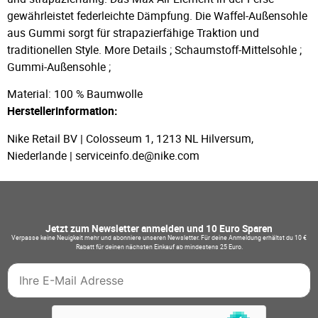
gewährleistet federleichte Dämpfung. Die Waffel-Außensohle
aus Gummi sorgt für strapazierfähige Traktion und
traditionellen Style. More Details ; Schaumstoff-Mittelsohle ;
Gummi-Außensohle ;
Material: 100 % Baumwolle
Herstellerinformation:
Nike Retail BV | Colosseum 1, 1213 NL Hilversum,
Niederlande | serviceinfo.de@nike.com
Jetzt zum Newsletter anmelden und 10 Euro Sparen
Verpasse keine Neuigkeit mehr und abonniere unseren Newsletter. Für deine Anmeldung erhältst du 10 €
Rabatt für deinen nächsten Einkauf ab mindestens 25 Euro.