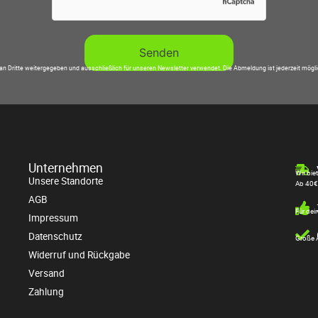
an Dritte weitergegeben und ausschließlich für unseren Newsletter verwendet. Die Abmeldung ist jederzeit mögl
Unternehmen
Wir bie
Unsere Standorte
Ab 40€
AGB
Für dei
Impressum
Datenschutz
Große A
Widerruf und Rückgabe
Versand
Zahlung