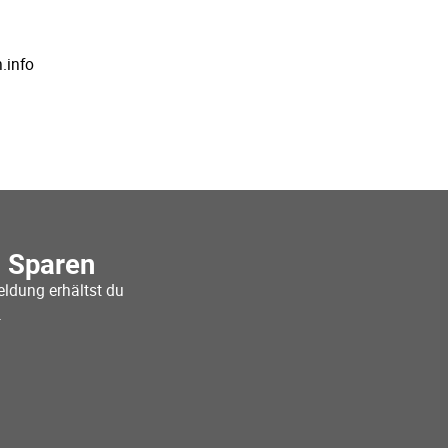
.info
o Sparen
ldung erhältst du
.