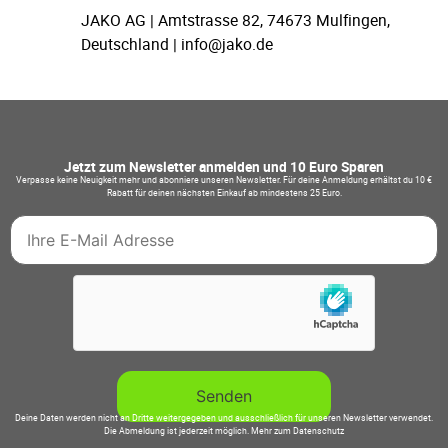
JAKO AG | Amtstrasse 82, 74673 Mulfingen,
Deutschland | info@jako.de
Jetzt zum Newsletter anmelden und 10 Euro Sparen
Verpasse keine Neuigkeit mehr und abonniere unseren Newsletter. Für deine Anmeldung erhältst du 10 €
Rabatt für deinen nächsten Einkauf ab mindestens 25 Euro.
Deine Daten werden nicht an Dritte weitergegeben und ausschließlich für unseren Newsletter verwendet.
Die Abmeldung ist jederzeit möglich.
Mehr zum Datenschutz