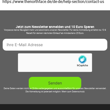
https://www.thenorthface.de/de-de/help-section/contact-us
Jetzt zum Newsletter anmelden und 10 Euro Sparen
Verpasse keine Neuigkeit mehr und abonniere unseren Newsletter. Für deine Anmeldung erhältst du 10 €
Rabatt für deinen nächsten Einkauf ab mindestens 25 Euro.
Deine Daten werden nicht an Dritte weitergegeben und ausschließlich für unseren Newsletter verwendet.
Die Abmeldung ist jederzeit möglich.
Mehr zum Datenschutz