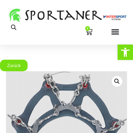
0
Werkzeugl
Zurück