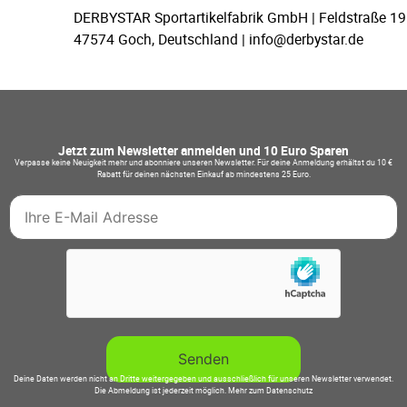
DERBYSTAR Sportartikelfabrik GmbH | Feldstraße 19
47574 Goch, Deutschland | info@derbystar.de
Jetzt zum Newsletter anmelden und 10 Euro Sparen
Verpasse keine Neuigkeit mehr und abonniere unseren Newsletter. Für deine Anmeldung erhältst du 10 €
Rabatt für deinen nächsten Einkauf ab mindestens 25 Euro.
Deine Daten werden nicht an Dritte weitergegeben und ausschließlich für unseren Newsletter verwendet.
Die Abmeldung ist jederzeit möglich.
Mehr zum Datenschutz