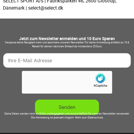
SELECT SPORT A/S | Fabriksparken 46, 2600 Glostrup,
Dänemark | select@select.dk
Jetzt zum Newsletter anmelden und 10 Euro Sparen
Verpasse keine Neuigkeit mehr und abonniere unseren Newsletter. Für deine Anmeldung erhältst du 10 €
Rabatt für deinen nächsten Einkauf ab mindestens 25 Euro.
Deine Daten werden nicht an Dritte weitergegeben und ausschließlich für unseren Newsletter verwendet.
Die Abmeldung ist jederzeit möglich.
Mehr zum Datenschutz