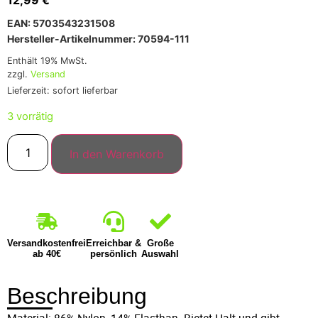
EAN: 5703543231508
Hersteller-Artikelnummer: 70594-111
Enthält 19% MwSt.
zzgl.
Versand
Lieferzeit: sofort lieferbar
3 vorrätig
In den Warenkorb
Versandkostenfrei
Erreichbar &
Große
ab 40€
persönlich
Auswahl
Beschreibung
Material: 86% Nylon, 14% Elasthan. Bietet Halt und gibt