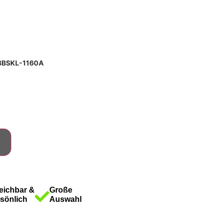
33BSKL-1160A
eichbar &
Große
sönlich
Auswahl