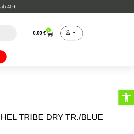
 ab 40 €
0
0,00
€
Werkzeugl
EL TRIBE DRY TR./BLUE