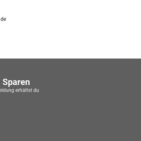
.de
o Sparen
ldung erhältst du
.