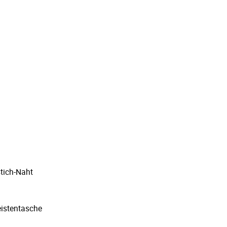
n
tich-Naht
eistentasche