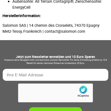
Außensohle: All Terrain Contagrip®; Zwischensohle:
EnergyCell
Herstellerinformation:
Salomon SAS | 14 chemin des Croiselets, 74370 Epagny
Metz-Tessy, Frankreich | contact@salomon.com
Jetzt zum Newsletter anmelden und 10 Euro Sparen
Verpasse keine Neuigkeit mehr und abonniere unseren Newsletter. Für deine Anmeldung erhältst du 10 €
Rabatt für deinen nächsten Einkauf ab mindestens 25 Euro.