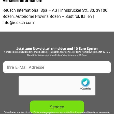
Herstellerinformation:
Reusch International Spa – AG | Innsbrucker Str., 33, 39100
Bozen, Autonome Provinz Bozen – Südtirol, Italien |
info@reusch.com
Jetzt zum Newsletter anmelden und 10 Euro Sparen
Verpasse keine Neuigkeit mehr und abonniere unseren Newsletter. Für deine Anmeldung erhältst du 10 €
Rabatt für deinen nächsten Einkauf ab mindestens 25 Euro.
Deine Daten werden nicht an Dritte weitergegeben und ausschließlich für unseren Newsletter verwendet.