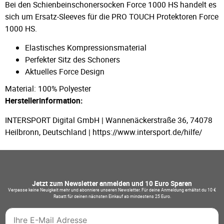
Bei den Schienbeinschonersocken Force 1000 HS handelt es
sich um Ersatz-Sleeves für die PRO TOUCH Protektoren Force
1000 HS.
Elastisches Kompressionsmaterial
Perfekter Sitz des Schoners
Aktuelles Force Design
Material: 100% Polyester
Herstellerinformation:
INTERSPORT Digital GmbH | Wannenäckerstraße 36, 74078
Heilbronn, Deutschland | https://www.intersport.de/hilfe/
Jetzt zum Newsletter anmelden und 10 Euro Sparen
Verpasse keine Neuigkeit mehr und abonniere unseren Newsletter. Für deine Anmeldung erhältst du 10 €
Rabatt für deinen nächsten Einkauf ab mindestens 25 Euro.