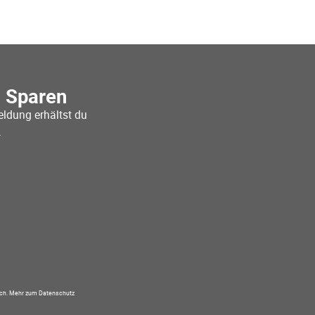
o Sparen
ldung erhältst du
.
ich.
Mehr zum Datenschutz