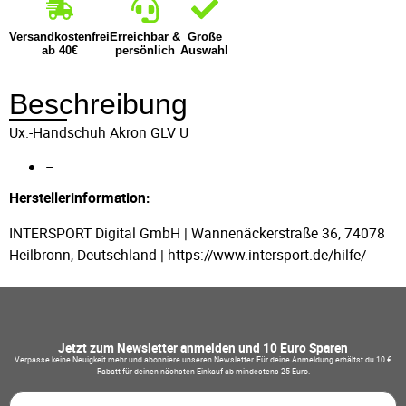
Versandkostenfrei
Erreichbar &
Große
ab 40€
persönlich
Auswahl
Beschreibung
Ux.-Handschuh Akron GLV U
–
Herstellerinformation:
INTERSPORT Digital GmbH | Wannenäckerstraße 36, 74078
Heilbronn, Deutschland | https://www.intersport.de/hilfe/
Jetzt zum Newsletter anmelden und 10 Euro Sparen
Verpasse keine Neuigkeit mehr und abonniere unseren Newsletter. Für deine Anmeldung erhältst du 10 €
Rabatt für deinen nächsten Einkauf ab mindestens 25 Euro.