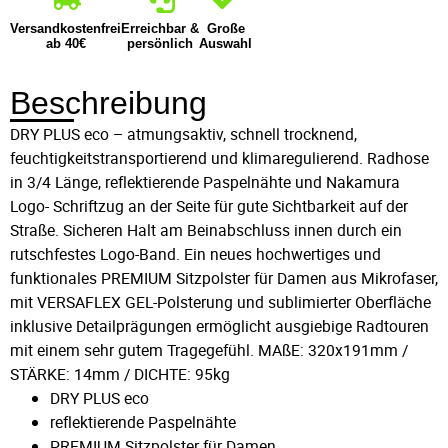
Versandkostenfrei
Erreichbar &
Große
ab 40€
persönlich
Auswahl
Beschreibung
DRY PLUS eco – atmungsaktiv, schnell trocknend,
feuchtigkeitstransportierend und klimaregulierend. Radhose
in 3/4 Länge, reflektierende Paspelnähte und Nakamura
Logo- Schriftzug an der Seite für gute Sichtbarkeit auf der
Straße. Sicheren Halt am Beinabschluss innen durch ein
rutschfestes Logo-Band. Ein neues hochwertiges und
funktionales PREMIUM Sitzpolster für Damen aus Mikrofaser,
mit VERSAFLEX GEL-Polsterung und sublimierter Oberfläche
inklusive Detailprägungen ermöglicht ausgiebige Radtouren
mit einem sehr gutem Tragegefühl. MAßE: 320x191mm /
STÄRKE: 14mm / DICHTE: 95kg
DRY PLUS eco
reflektierende Paspelnähte
PREMIUM Sitzpolster für Damen