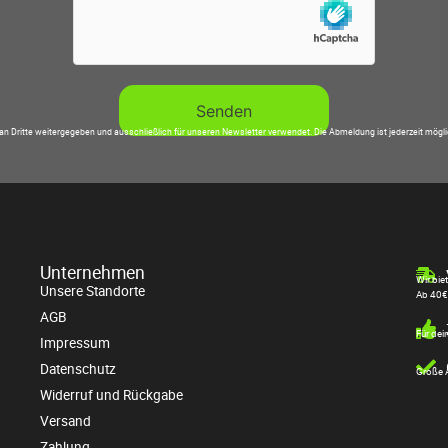
an Dritte weitergegeben und ausschließlich für unseren Newsletter verwendet. Die Abmeldung ist jederzeit mögl
Unternehmen
Wir bie
Unsere Standorte
Ab 40€
AGB
Für dei
Impressum
Datenschutz
Große A
Widerruf und Rückgabe
Versand
Zahlung