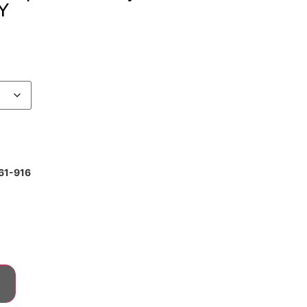
Y
261-916