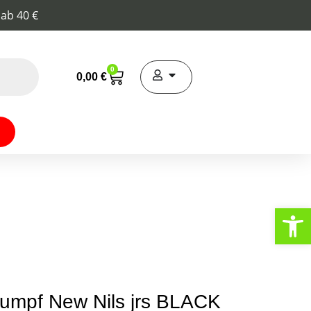
 ab 40 €
0
0,00
€
Werkzeugl
umpf New Nils jrs BLACK