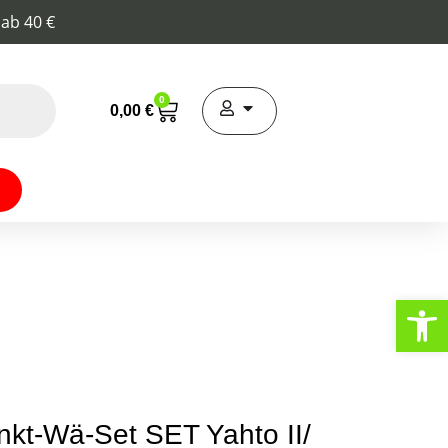
 ab 40 €
0
0,00
€
Werkzeugl
kt-Wä-Set SET Yahto II/