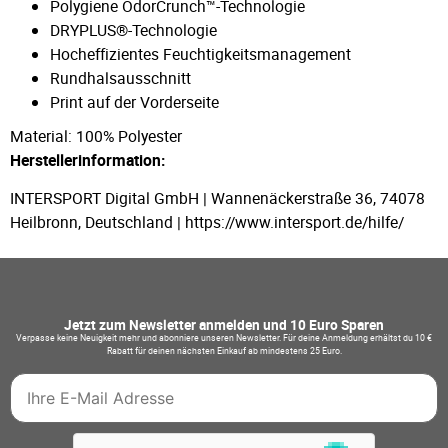
Polygiene OdorCrunch™-Technologie
DRYPLUS®-Technologie
Hocheffizientes Feuchtigkeitsmanagement
Rundhalsausschnitt
Print auf der Vorderseite
Material: 100% Polyester
Herstellerinformation:
INTERSPORT Digital GmbH | Wannenäckerstraße 36, 74078
Heilbronn, Deutschland | https://www.intersport.de/hilfe/
Jetzt zum Newsletter anmelden und 10 Euro Sparen
Verpasse keine Neuigkeit mehr und abonniere unseren Newsletter. Für deine Anmeldung erhältst du 10 €
Rabatt für deinen nächsten Einkauf ab mindestens 25 Euro.