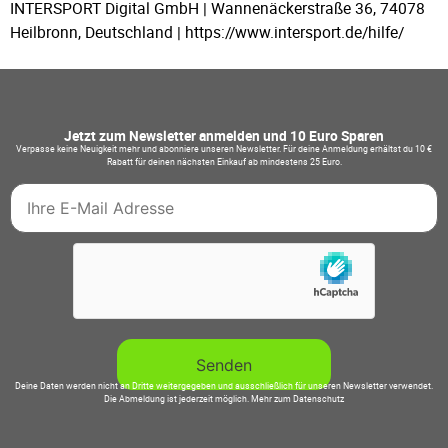
INTERSPORT Digital GmbH | Wannenäckerstraße 36, 74078
Heilbronn, Deutschland | https://www.intersport.de/hilfe/
Jetzt zum Newsletter anmelden und 10 Euro Sparen
Verpasse keine Neuigkeit mehr und abonniere unseren Newsletter. Für deine Anmeldung erhältst du 10 €
Rabatt für deinen nächsten Einkauf ab mindestens 25 Euro.
Deine Daten werden nicht an Dritte weitergegeben und ausschließlich für unseren Newsletter verwendet.
Die Abmeldung ist jederzeit möglich.
Mehr zum Datenschutz