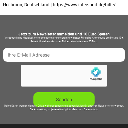
Heilbronn, Deutschland | https://www.intersport.de/hilfe/
Jetzt zum Newsletter anmelden und 10 Euro Sparen
Verpasse keine Neuigkeit mehr und abonniere unseren Newsletter. Für deine Anmeldung erhältst du 10 €
Rabatt für deinen nächsten Einkauf ab mindestens 25 Euro.
Deine Daten werden nicht an Dritte weitergegeben und ausschließlich für unseren Newsletter verwendet.
Die Abmeldung ist jederzeit möglich.
Mehr zum Datenschutz