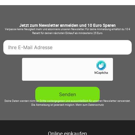
Jetzt zum Newsletter anmelden und 10 Euro Sparen
Verpasse keine Neuigkeit mehr und abonniere unseren Newsletter. Für deine Anmeldung erhältst du 10 €
Rabatt für deinen nächsten Einkauf ab mindestens 25 Euro.
Deine Daten werden nicht an Dritte weitergegeben und ausschließlich für unseren Newsletter verwendet.
Die Abmeldung ist jederzeit möglich.
Mehr zum Datenschutz
Online einkaufen