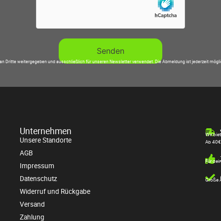
an Dritte weitergegeben und ausschließlich für unseren Newsletter verwendet. Die Abmeldung ist jederzeit mögl
Unternehmen
Wir bie
Unsere Standorte
Ab 40€
AGB
Für dei
Impressum
Datenschutz
Große A
Widerruf und Rückgabe
Versand
Zahlung