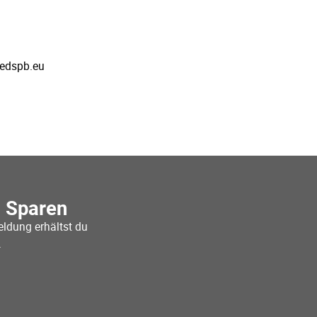
tedspb.eu
o Sparen
ldung erhältst du
.