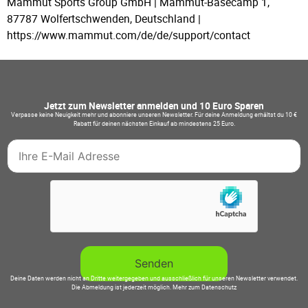
Mammut Sports Group GmbH | Mammut-Basecamp 1,
87787 Wolfertschwenden, Deutschland |
https://www.mammut.com/de/de/support/contact
Jetzt zum Newsletter anmelden und 10 Euro Sparen
Verpasse keine Neuigkeit mehr und abonniere unseren Newsletter. Für deine Anmeldung erhältst du 10 €
Rabatt für deinen nächsten Einkauf ab mindestens 25 Euro.
Deine Daten werden nicht an Dritte weitergegeben und ausschließlich für unseren Newsletter verwendet.
Die Abmeldung ist jederzeit möglich.
Mehr zum Datenschutz