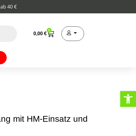
 ab 40 €
0
0,00
€
Werkzeugl
ang mit HM-Einsatz und