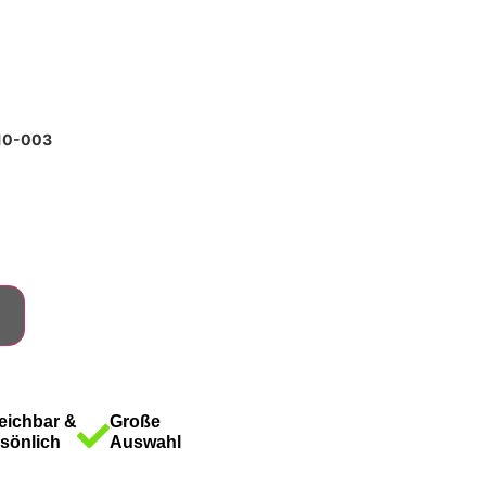
510-003
eichbar &
Große
sönlich
Auswahl