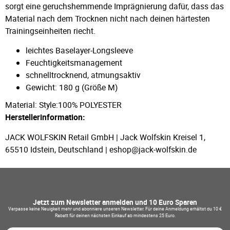
sorgt eine geruchshemmende Imprägnierung dafür, dass das
Material nach dem Trocknen nicht nach deinen härtesten
Trainingseinheiten riecht.
leichtes Baselayer-Longsleeve
Feuchtigkeitsmanagement
schnelltrocknend, atmungsaktiv
Gewicht: 180 g (Größe M)
Material: Style:100% POLYESTER
Herstellerinformation:
JACK WOLFSKIN Retail GmbH | Jack Wolfskin Kreisel 1,
65510 Idstein, Deutschland | eshop@jack-wolfskin.de
Jetzt zum Newsletter anmelden und 10 Euro Sparen
Verpasse keine Neuigkeit mehr und abonniere unseren Newsletter. Für deine Anmeldung erhältst du 10 €
Rabatt für deinen nächsten Einkauf ab mindestens 25 Euro.