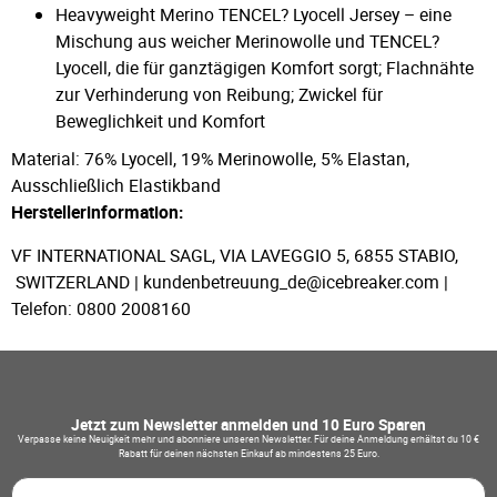
Heavyweight Merino TENCEL? Lyocell Jersey – eine
Mischung aus weicher Merinowolle und TENCEL?
Lyocell, die für ganztägigen Komfort sorgt; Flachnähte
zur Verhinderung von Reibung; Zwickel für
Beweglichkeit und Komfort
Material: 76% Lyocell, 19% Merinowolle, 5% Elastan,
Ausschließlich Elastikband
Herstellerinformation:
VF INTERNATIONAL SAGL, VIA LAVEGGIO 5, 6855 STABIO,
SWITZERLAND | kundenbetreuung_de@icebreaker.com |
Telefon: 0800 2008160
Jetzt zum Newsletter anmelden und 10 Euro Sparen
Verpasse keine Neuigkeit mehr und abonniere unseren Newsletter. Für deine Anmeldung erhältst du 10 €
Rabatt für deinen nächsten Einkauf ab mindestens 25 Euro.