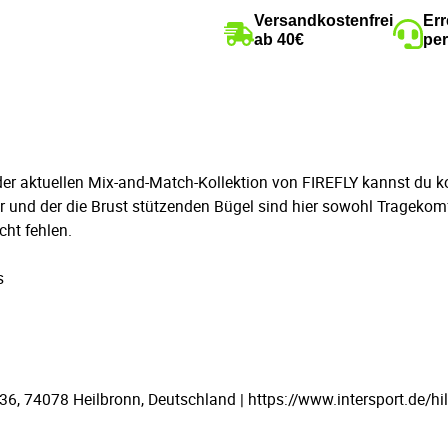
Versandkostenfrei
Err
ab 40€
per
er aktuellen Mix-and-Match-Kollektion von FIREFLY kannst du k
er und der die Brust stützenden Bügel sind hier sowohl Trageko
ht fehlen.
s
 74078 Heilbronn, Deutschland | https://www.intersport.de/hil