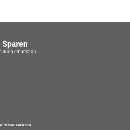
o Sparen
ldung erhältst du
.
ich.
Mehr zum Datenschutz