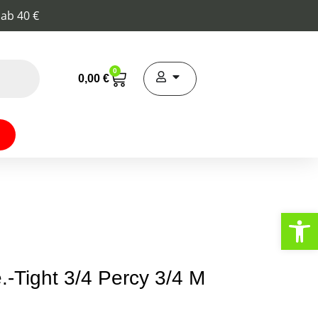
 ab 40 €
0
0,00
€
Werkzeugl
Tight 3/4 Percy 3/4 M