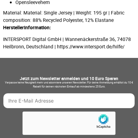
Opensleevehem
Material: Material: Single Jersey | Weight: 195 gr | Fabric
composition: 88% Recycled Polyester, 12% Elastane
Herstellerinformation:
INTERSPORT Digital GmbH | Wannenäckerstraße 36, 74078
Heilbronn, Deutschland | https://www.intersport.de/hilfe/
Jetzt zum Newsletter anmelden und 10 Euro Sparen
Verpasse keine Neuigkeit mehr und abonniere unseren Newsletter. Für deine Anmeldung erhältst du 10 €
Rabatt für deinen nächsten Einkauf ab mindestens 25 Euro.