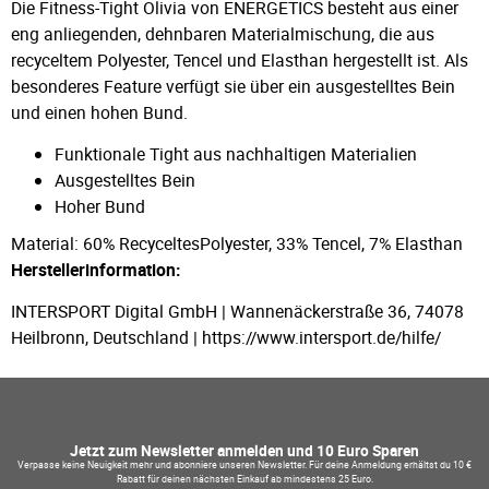
Die Fitness-Tight Olivia von ENERGETICS besteht aus einer
eng anliegenden, dehnbaren Materialmischung, die aus
recyceltem Polyester, Tencel und Elasthan hergestellt ist. Als
besonderes Feature verfügt sie über ein ausgestelltes Bein
und einen hohen Bund.
Funktionale Tight aus nachhaltigen Materialien
Ausgestelltes Bein
Hoher Bund
Material: 60% RecyceltesPolyester, 33% Tencel, 7% Elasthan
Herstellerinformation:
INTERSPORT Digital GmbH | Wannenäckerstraße 36, 74078
Heilbronn, Deutschland | https://www.intersport.de/hilfe/
Jetzt zum Newsletter anmelden und 10 Euro Sparen
Verpasse keine Neuigkeit mehr und abonniere unseren Newsletter. Für deine Anmeldung erhältst du 10 €
Rabatt für deinen nächsten Einkauf ab mindestens 25 Euro.