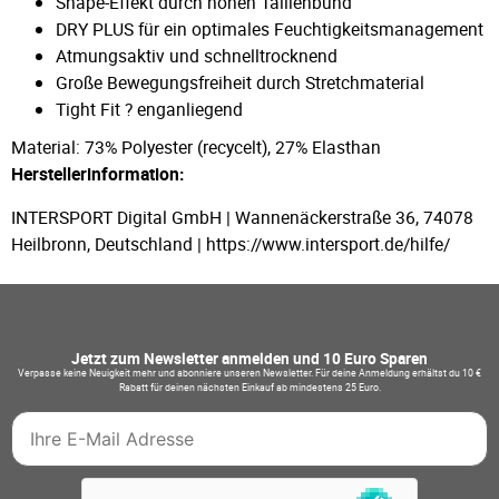
Shape-Effekt durch hohen Taillenbund
DRY PLUS für ein optimales Feuchtigkeitsmanagement
Atmungsaktiv und schnelltrocknend
Große Bewegungsfreiheit durch Stretchmaterial
Tight Fit ? enganliegend
Material: 73% Polyester (recycelt), 27% Elasthan
Herstellerinformation:
INTERSPORT Digital GmbH | Wannenäckerstraße 36, 74078
Heilbronn, Deutschland | https://www.intersport.de/hilfe/
Jetzt zum Newsletter anmelden und 10 Euro Sparen
Verpasse keine Neuigkeit mehr und abonniere unseren Newsletter. Für deine Anmeldung erhältst du 10 €
Rabatt für deinen nächsten Einkauf ab mindestens 25 Euro.