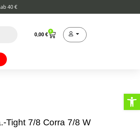
 ab 40 €
0
0,00
€
Werkzeugl
Tight 7/8 Corra 7/8 W