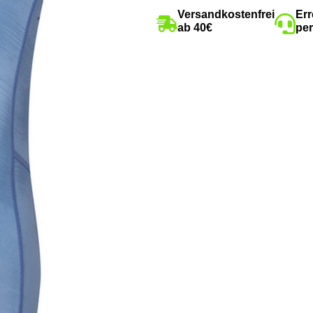
Versandkostenfrei
Err
ab 40€
per