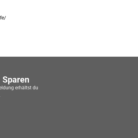
fe/
o Sparen
ldung erhältst du
.