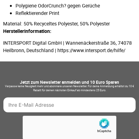
Polygiene OdorCrunch? gegen Gerüche
Reflektierender Print
Material: 50% Recyceltes Polyester, 50% Polyester
Herstellerinformation:
INTERSPORT Digital GmbH | Wannenäckerstraße 36, 74078
Heilbronn, Deutschland | https://www.intersport.de/hilfe/
Jetzt zum Newsletter anmelden und 10 Euro Sparen
Verpasse keine Neuigkeit mehr und abonniere unseren Newsletter. Für deine Anmeldung erhältst du 10 €
Rabatt für deinen nächsten Einkauf ab mindestens 25 Euro.