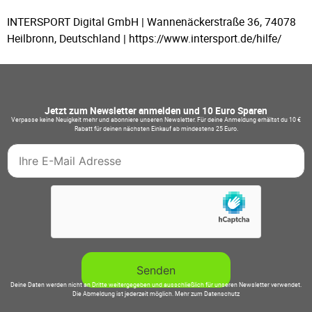
INTERSPORT Digital GmbH | Wannenäckerstraße 36, 74078
Heilbronn, Deutschland | https://www.intersport.de/hilfe/
Jetzt zum Newsletter anmelden und 10 Euro Sparen
Verpasse keine Neuigkeit mehr und abonniere unseren Newsletter. Für deine Anmeldung erhältst du 10 €
Rabatt für deinen nächsten Einkauf ab mindestens 25 Euro.
Deine Daten werden nicht an Dritte weitergegeben und ausschließlich für unseren Newsletter verwendet.
Die Abmeldung ist jederzeit möglich.
Mehr zum Datenschutz