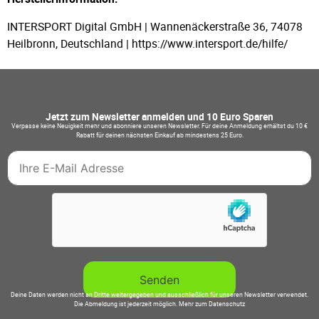
INTERSPORT Digital GmbH | Wannenäckerstraße 36, 74078
Heilbronn, Deutschland | https://www.intersport.de/hilfe/
Jetzt zum Newsletter anmelden und 10 Euro Sparen
Verpasse keine Neuigkeit mehr und abonniere unseren Newsletter. Für deine Anmeldung erhältst du 10 €
Rabatt für deinen nächsten Einkauf ab mindestens 25 Euro.
Deine Daten werden nicht an Dritte weitergegeben und ausschließlich für unseren Newsletter verwendet.
Die Abmeldung ist jederzeit möglich.
Mehr zum Datenschutz