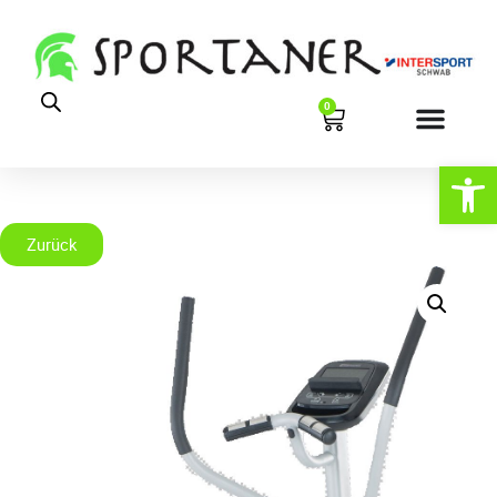
0
Werkzeugl
Zurück