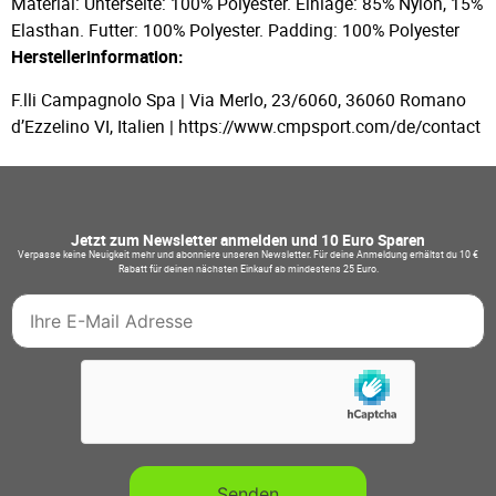
Material: Unterseite: 100% Polyester. Einlage: 85% Nylon, 15%
Elasthan. Futter: 100% Polyester. Padding: 100% Polyester
Herstellerinformation:
F.lli Campagnolo Spa | Via Merlo, 23/6060, 36060 Romano
d’Ezzelino VI, Italien | https://www.cmpsport.com/de/contact
Jetzt zum Newsletter anmelden und 10 Euro Sparen
Verpasse keine Neuigkeit mehr und abonniere unseren Newsletter. Für deine Anmeldung erhältst du 10 €
Rabatt für deinen nächsten Einkauf ab mindestens 25 Euro.